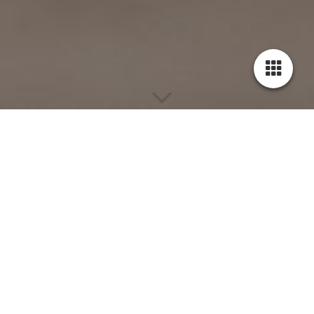
Shootings mit
Leidenschaft
Fotografie ist mehr als das Festhalten eines
Moments. Es geht um Atmosphäre, Verbindung
und Bilder, die ehrlich wirken und bleiben dürfen.
Jedes Shooting entsteht mit Zeit, Feingefühl und
einem klaren Blick für das, was sichtbar werden